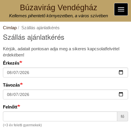
Ugrás
Búzavirág Vendégház
a
Navi
tartalomra
Kellemes pihentető környezetben, a város szívében
átka
Címlap
Szállás ajánlatkérés
Szállás ajánlatkérés
Kérjük, adatait pontosan adja meg a sikeres kapcsolatfelvétel
érdekében!
Érkezés
Távozás
Felnőtt
fő
(+3 év feletti gyermekek)